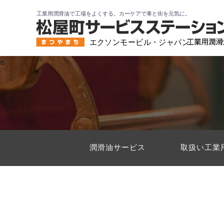
コ
工業用潤滑油で工場をよくする。カーケアで車と街を元気に。
ン
テ
ン
ツ
へ
ス
キ
ッ
プ
潤滑油サービス
取扱い工業