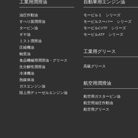
工業用潤滑油
自動車用エンジン油
油圧作動油
モービル１ シリーズ
すべり面潤滑油
モービルスーパー シリーズ
タービン油
モービルCVTF シリーズ
ギヤ油
モービルATF シリーズ
ミスト潤滑油
圧縮機油
工業用グリース
軸受油
食品機械用潤滑油・グリース
高級グリース
生分解性潤滑油
冷凍機油
熱媒体油
航空用潤滑油
ガスエンジン油
陸上用ディーゼルエンジン油
航空用ガスタービン油
航空用油圧作動油
航空用グリース