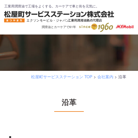
コ
工業用潤滑油で工場をよくする。カーケアで車と街を元気に。
ン
テ
潤滑油とカーケアで61年
ン
ツ
へ
ス
キ
ッ
松屋町サービスステーション TOP
>
会社案内
>
沿革
プ
沿革