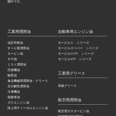
開中です。
工業用潤滑油
自動車用エンジン油
油圧作動油
モービル１ シリーズ
すべり面潤滑油
モービルスーパー シリーズ
タービン油
モービルCVTF シリーズ
ギヤ油
モービルATF シリーズ
ミスト潤滑油
圧縮機油
工業用グリース
軸受油
食品機械用潤滑油・グリース
高級グリース
生分解性潤滑油
冷凍機油
熱媒体油
航空用潤滑油
ガスエンジン油
陸上用ディーゼルエンジン油
航空用ガスタービン油