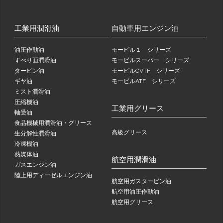
工業用潤滑油
自動車用エンジン油
油圧作動油
モービル１ シリーズ
すべり面潤滑油
モービルスーパー シリーズ
タービン油
モービルCVTF シリーズ
ギヤ油
モービルATF シリーズ
ミスト潤滑油
圧縮機油
工業用グリース
軸受油
食品機械用潤滑油・グリース
高級グリース
生分解性潤滑油
冷凍機油
熱媒体油
航空用潤滑油
ガスエンジン油
陸上用ディーゼルエンジン油
航空用ガスタービン油
航空用油圧作動油
航空用グリース