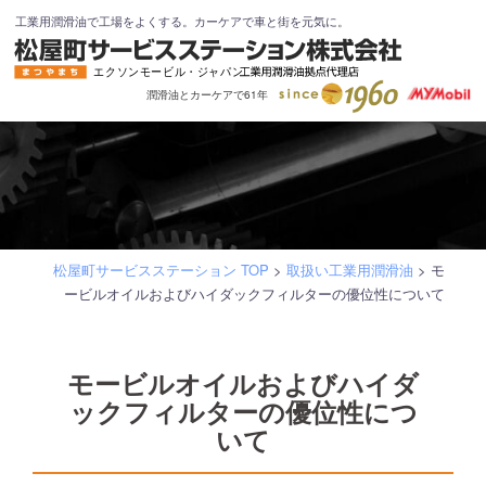
コ
工業用潤滑油で工場をよくする。カーケアで車と街を元気に。
ン
テ
潤滑油とカーケアで61年
ン
ツ
へ
ス
キ
ッ
松屋町サービスステーション TOP
>
取扱い工業用潤滑油
>
モ
プ
ービルオイルおよびハイダックフィルターの優位性について
モービルオイルおよびハイダ
ックフィルターの優位性につ
いて