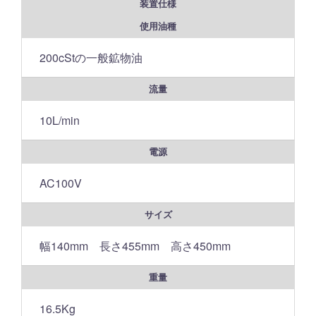
装置仕様
使用油種
200cStの一般鉱物油
流量
10L/min
電源
AC100V
サイズ
幅140mm 長さ455mm 高さ450mm
重量
16.5Kg