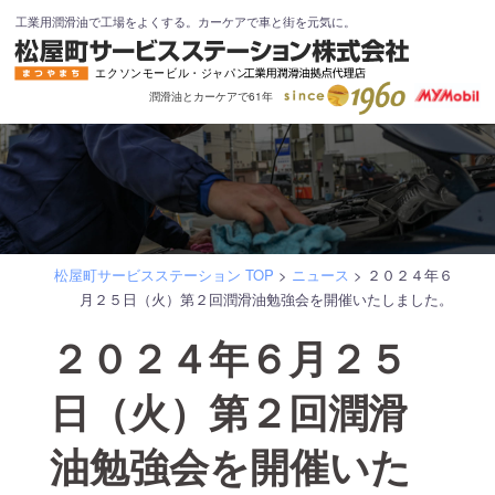
コ
工業用潤滑油で工場をよくする。カーケアで車と街を元気に。
ン
テ
潤滑油とカーケアで61年
ン
ツ
へ
ス
キ
ッ
松屋町サービスステーション TOP
>
ニュース
>
２０２４年６
プ
月２５日（火）第２回潤滑油勉強会を開催いたしました。
２０２４年６月２５
日（火）第２回潤滑
油勉強会を開催いた