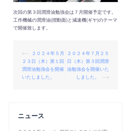
次回の第３回潤滑油勉強会は７月開催予定です。
工作機械の潤滑油(摺動面)と減速機(ギヤ)のテーマ
で開催致します。
投
⟵
２０２４年５月
２０２４年７月２５
稿
２３日（木）第１回
日（木）第３回潤滑
潤滑油勉強会を開催
油勉強会を開催いた
ナ
いたしました。
しました。
⟶
ビ
ゲ
ー
シ
ョ
ニュース
ン