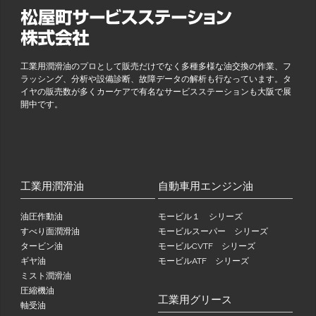
工業用潤滑油のプロとして販売だけでなく多種多様な油交換の作業、フ
ラッシング、分析や設備診断、故障データの解析も行なっています。タ
イヤの販売数が多くカーケアで有名なサービスステーションも大阪で展
開中です。
工業用潤滑油
自動車用エンジン油
油圧作動油
モービル１ シリーズ
すべり面潤滑油
モービルスーパー シリーズ
タービン油
モービルCVTF シリーズ
ギヤ油
モービルATF シリーズ
ミスト潤滑油
圧縮機油
工業用グリース
軸受油