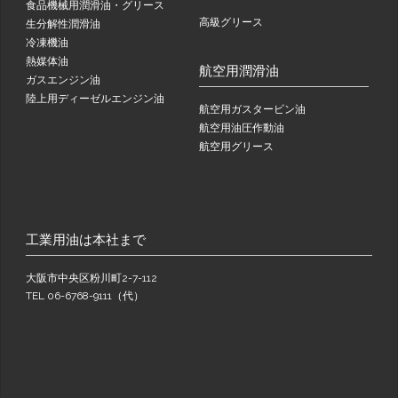
食品機械用潤滑油・グリース
高級グリース
生分解性潤滑油
冷凍機油
熱媒体油
航空用潤滑油
ガスエンジン油
陸上用ディーゼルエンジン油
航空用ガスタービン油
航空用油圧作動油
航空用グリース
工業用油は本社まで
大阪市中央区粉川町2-7-112
TEL 06-6768-9111（代）